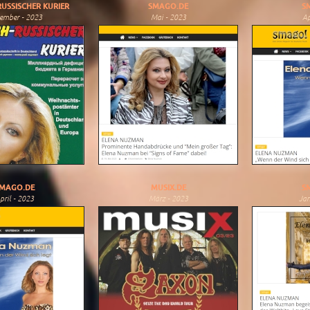
USSISCHER KURIER
SMAGO.DE
S
ember - 2023
Mai - 2023
Ap
MAGO.DE
MUSIX.DE
S
pril - 2023
März - 2023
Jan