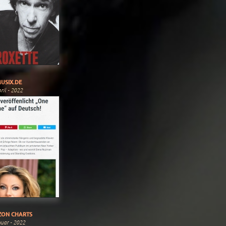
USIX.DE
ril - 2022
ON CHARTS
uar - 2022