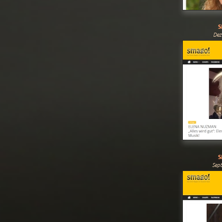
S
Dez
S
Sep