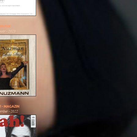
MUSIX
uar - 2023
! - MAGAZIN
ember - 2022