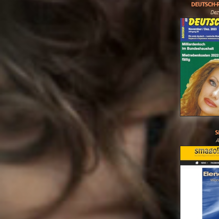
DEUTSCH-R
Dez
S
A