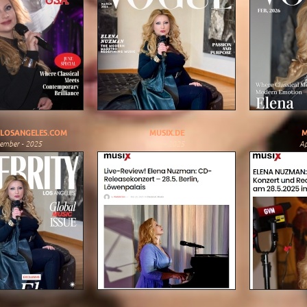
YLOSANGELES.COM
MUSIX.DE
M
ember - 2025
Mai - 2025
Ap