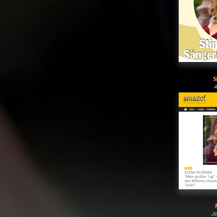
S
A
Ja