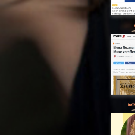
Ja
RÄTS
Ja