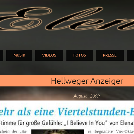
Direkt
zum
N
Inhalt
MUSIK
VIDEOS
FOTOS
PRESSE
Hellweger Anzeiger
August - 2009