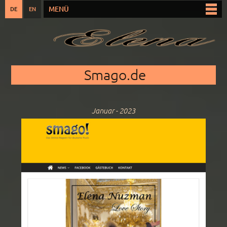
Direkt
MENÜ
DE
EN
Hauptmenü
zum
Inhalt
Sie sind hier
Smago.de
Januar - 2023