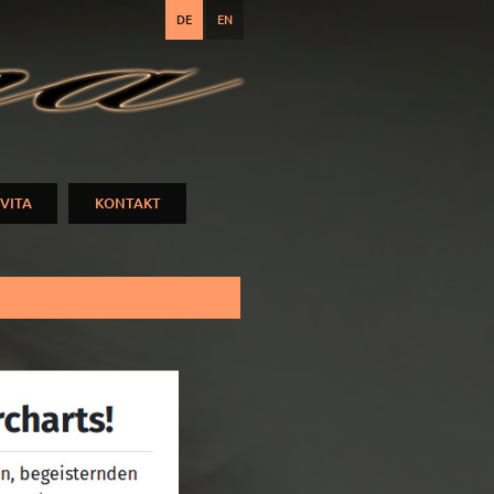
DE
EN
VITA
KONTAKT