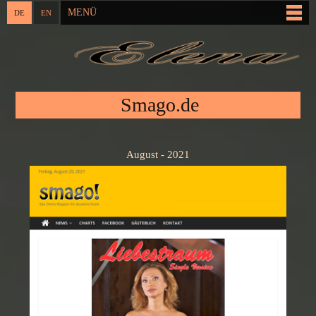
Direkt
MENÜ
DE
EN
Hauptmenü
zum
Inhalt
Sie sind hier
Smago.de
August - 2021