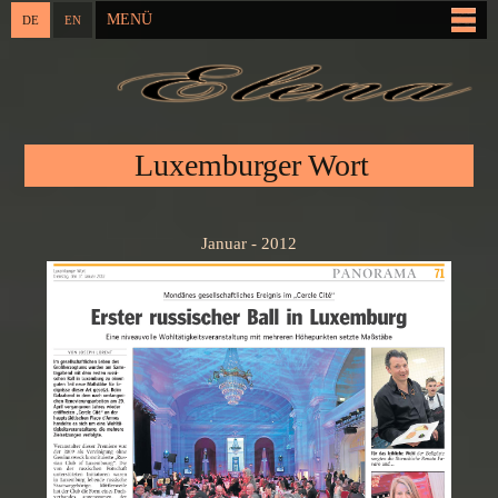
Direkt
MENÜ
DE
EN
Hauptmenü
zum
Inhalt
Sie sind hier
Luxemburger Wort
Januar - 2012