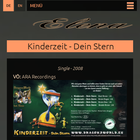
Direkt
MENÜ
DE
EN
Hauptmenü
zum
Inhalt
Sie sind hier
Kinderzeit - Dein Stern
Single - 2008
VÖ:
ARA Recordings