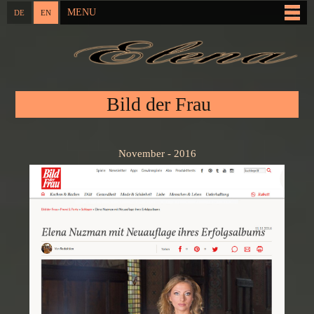
Skip to
MENU
DE
EN
Main menu
main
content
You are here
Bild der Frau
November - 2016