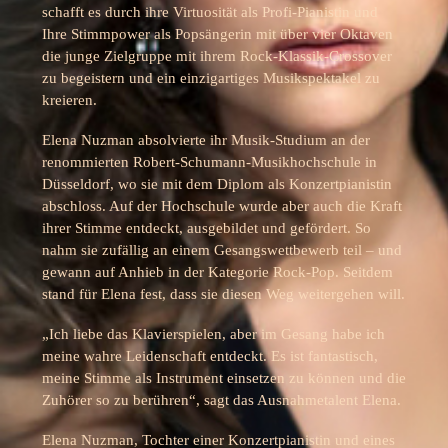
schafft es durch ihre Virtuosität als Profi-Pianistin und
Ihre Stimmpower als Popsängerin mit über vier Oktaven
die junge Zielgruppe mit ihrem Rock-Klassik-Crossover
zu begeistern und ein einzigartiges Musikspektakel zu
kreieren.
Elena Nuzman absolvierte ihr Musik-Studium an der
renommierten Robert-Schumann-Musikhochschule in
Düsseldorf, wo sie mit dem Diplom als Konzertpianistin
abschloss. Auf der Hochschule wurde aber auch die Kraft
ihrer Stimme entdeckt, ausgebildet und gefördert. So
nahm sie zufällig an einem Gesangswettbewerb teil – und
gewann auf Anhieb in der Kategorie Rock-Pop. Seitdem
stand für Elena fest, dass sie diesen Weg weitergehen will.
„Ich liebe das Klavierspielen, aber im Gesang habe ich
meine wahre Leidenschaft entdeckt. Es ist fantastisch,
meine Stimme als Instrument einsetzen zu können und die
Zuhörer so zu berühren“, sagt das Ausnahmetalent Elena.
Elena Nuzman, Tochter einer Konzertpianistin und eines