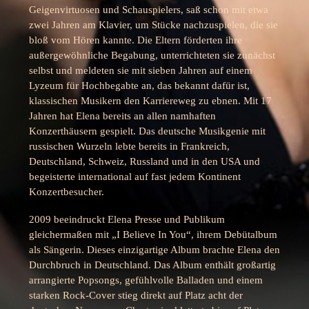
Geigenvirtuosen und Schauspielers, saß schon mit etwa
zwei Jahren am Klavier, um Stücke nachzuspielen, die sie
bloß vom Hören kannte. Die Eltern förderten ihre
außergewöhnliche Begabung, unterrichteten sie zunächst
selbst und meldeten sie mit sieben Jahren auf einem
Lyzeum für Hochbegabte an, das bekannt dafür ist,
klassischen Musikern den Karriereweg zu ebnen. Mit 17
Jahren hat Elena bereits an allen namhaften
Konzerthäusern gespielt. Das deutsche Musikgenie mit
russischen Wurzeln lebte bereits in Frankreich,
Deutschland, Schweiz, Russland und in den USA und
begeisterte international auf fast jedem Kontinent
Konzertbesucher.
2009 beeindruckt Elena Presse und Publikum
gleichermaßen mit „I Believe In You“, ihrem Debütalbum
als Sängerin. Dieses einzigartige Album brachte Elena den
Durchbruch in Deutschland. Das Album enthält großartig
arrangierte Popsongs, gefühlvolle Balladen und einem
starken Rock-Cover stieg direkt auf Platz acht der