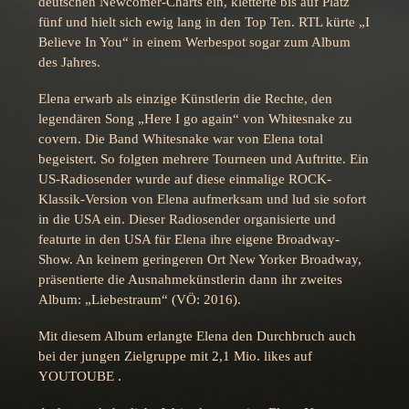
deutschen Newcomer-Charts ein, kletterte bis auf Platz
fünf und hielt sich ewig lang in den Top Ten. RTL kürte „I
Believe In You“ in einem Werbespot sogar zum Album
des Jahres.
Elena erwarb als einzige Künstlerin die Rechte, den
legendären Song „Here I go again“ von Whitesnake zu
covern. Die Band Whitesnake war von Elena total
begeistert. So folgten mehrere Tourneen und Auftritte. Ein
US-Radiosender wurde auf diese einmalige ROCK-
Klassik-Version von Elena aufmerksam und lud sie sofort
in die USA ein. Dieser Radiosender organisierte und
featurte in den USA für Elena ihre eigene Broadway-
Show. An keinem geringeren Ort New Yorker Broadway,
präsentierte die Ausnahmekünstlerin dann ihr zweites
Album: „Liebestraum“ (VÖ: 2016).
Mit diesem Album erlangte Elena den Durchbruch auch
bei der jungen Zielgruppe mit 2,1 Mio. likes auf
YOUTOUBE .