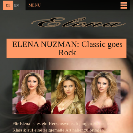
Direkt
MENÜ
DE
EN
Hauptmenü
zum
Inhalt
Sie sind hier
ELENA NUZMAN: Classic goes
Rock
Für Elena ist es ein Herzenswunsch jungen Menschen
Klassik auf eine zeitgemäße Art näher zu bringen. Sie