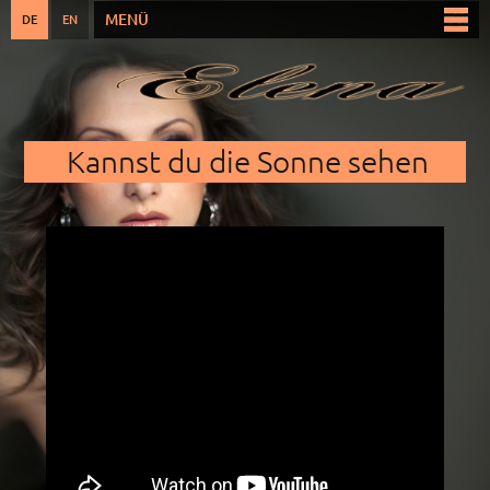
Direkt
MENÜ
DE
EN
Hauptmenü
zum
Inhalt
Sie sind hier
Kannst du die Sonne sehen